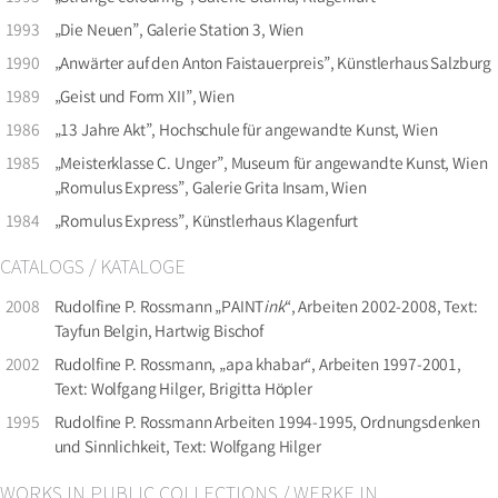
1993
„Die Neuen”, Galerie Station 3, Wien
1990
„Anwärter auf den Anton Faistauerpreis”, Künstlerhaus Salzburg
1989
„Geist und Form XII”, Wien
1986
„13 Jahre Akt”, Hochschule für angewandte Kunst, Wien
1985
„Meisterklasse C. Unger”, Museum für angewandte Kunst, Wien
„Romulus Express”, Galerie Grita Insam, Wien
1984
„Romulus Express”, Künstlerhaus Klagenfurt
CATALOGS / KATALOGE
2008
Rudolfine P. Rossmann „PAINT
ink
“, Arbeiten 2002-2008, Text:
Tayfun Belgin, Hartwig Bischof
2002
Rudolfine P. Rossmann, „apa khabar“, Arbeiten 1997-2001,
Text: Wolfgang Hilger, Brigitta Höpler
1995
Rudolfine P. Rossmann Arbeiten 1994-1995, Ordnungsdenken
und Sinnlichkeit, Text: Wolfgang Hilger
WORKS IN PUBLIC COLLECTIONS / WERKE IN