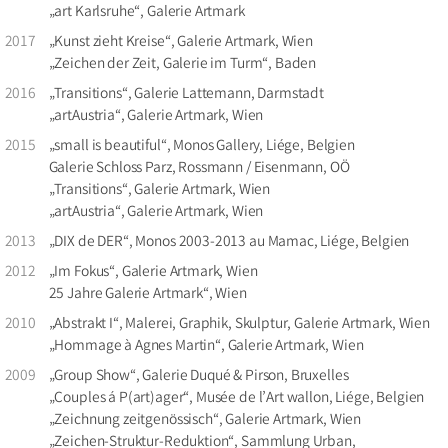
„art Karlsruhe“, Galerie Artmark
2017
„Kunst zieht Kreise“, Galerie Artmark, Wien
„Zeichen der Zeit, Galerie im Turm“, Baden
2016
„Transitions“, Galerie Lattemann, Darmstadt
„artAustria“, Galerie Artmark, Wien
2015
„small is beautiful“, Monos Gallery, Liége, Belgien
Galerie Schloss Parz, Rossmann / Eisenmann, OÖ
„Transitions“, Galerie Artmark, Wien
„artAustria“, Galerie Artmark, Wien
2013
„DIX de DER“, Monos 2003-2013 au Mamac, Liége, Belgien
2012
„Im Fokus“, Galerie Artmark, Wien
25 Jahre Galerie Artmark“, Wien
2010
„Abstrakt I“, Malerei, Graphik, Skulptur, Galerie Artmark, Wien
„Hommage à Agnes Martin“, Galerie Artmark, Wien
2009
„Group Show“, Galerie Duqué & Pirson, Bruxelles
„Couples á P(art)ager“, Musée de l’Art wallon, Liége, Belgien
„Zeichnung zeitgenössisch“, Galerie Artmark, Wien
„Zeichen-Struktur-Reduktion“, Sammlung Urban,