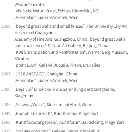
Waidhofen/Ybbs
„vis-á-vis, Natur: Kunst, Schloss Ulmerfeld, NÖ
„Viennafair“, Galerie Artmark, Wien
2008
„beyond great walls and small fences”, The University City Art
Museum of Guangzhou
Academy of Fine Arts, Guangzhou, China „beyond great walls
and small fences“ Deshan Art Gallery, Beijing, China
„K08 Emanzipation und Konfrontation“, Werner Berg Museum,
Kärnten
„point B.Art“, Galerie Duqué & Pirson, Bruxelles
2007
„1918 ArtSPACE”, Shanghai, China
„Viennafair”, Galerie Artmark, Wien
2006
„Déjà vu?” Einblicke in die Sammlung der Stadtgalerie,
Klagenfurt
2003
„Schwarz/Weiss”, Museum auf Abruf, Wien
1999
„Romulus Express II“, Künstlerhaus Klagenfurt
1998
„Kunstförderungspreis”, Kunstforum Bauholding, Klagenfurt
1995
„Strange colouring”, Galerie Slama, Klagenfurt