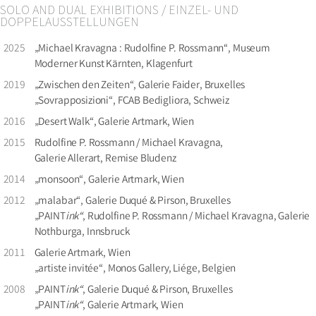
SOLO AND DUAL EXHIBITIONS / EINZEL- UND
DOPPELAUSSTELLUNGEN
2025
„Michael Kravagna : Rudolfine P. Rossmann“, Museum
Moderner Kunst Kärnten, Klagenfurt
2019
„Zwischen den Zeiten“, Galerie Faider, Bruxelles
„Sovrapposizioni“, FCAB Bedigliora, Schweiz
2016
„Desert Walk“, Galerie Artmark, Wien
2015
Rudolfine P. Rossmann / Michael Kravagna,
Galerie Allerart, Remise Bludenz
2014
„monsoon“, Galerie Artmark, Wien
2012
„malabar“, Galerie Duqué & Pirson, Bruxelles
„PAINT
ink“
, Rudolfine P. Rossmann / Michael Kravagna, Galerie
Nothburga, Innsbruck
2011
Galerie Artmark, Wien
„artiste invitée“, Monos Gallery, Liége, Belgien
2008
„PAINT
ink“
, Galerie Duqué & Pirson, Bruxelles
„PAINT
ink“
, Galerie Artmark, Wien